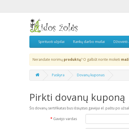
Spirituoti užpilai
Rankų darbo muilai
Džiovinti
Nerandate norimų
produktų
? O galbūt norite mokėti
maž
Paskyra
Dovanų kuponas
Pirkti dovanų kuponą
Šis dovanų sertifikatas bus išsiųstas gavėjui el. paštu po u
Gavėjo vardas