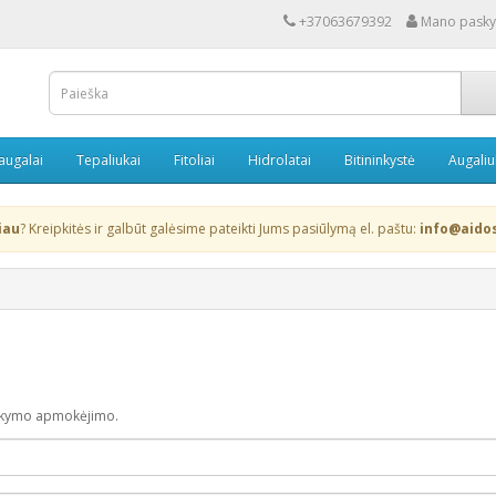
+37063679392
Mano pasky
 augalai
Tepaliukai
Fitoliai
Hidrolatai
Bitininkystė
Augaliu
iau
? Kreipkitės ir galbūt galėsime pateikti Jums pasiūlymą el. paštu:
info@aidos
žsakymo apmokėjimo.