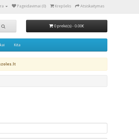
ra
Pageidavimai (0)
Krepšelis
Atsiskaitymas
0 prekė(s) - 0.00€
kai
Kita
zoles.lt