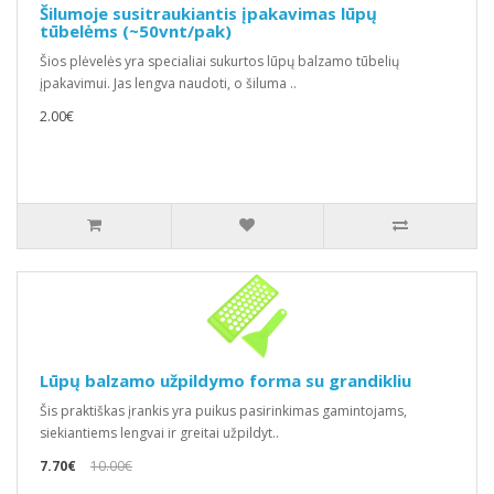
Šilumoje susitraukiantis įpakavimas lūpų
tūbelėms (~50vnt/pak)
Šios plėvelės yra specialiai sukurtos lūpų balzamo tūbelių
įpakavimui. Jas lengva naudoti, o šiluma ..
2.00€
Lūpų balzamo užpildymo forma su grandikliu
Šis praktiškas įrankis yra puikus pasirinkimas gamintojams,
siekiantiems lengvai ir greitai užpildyt..
7.70€
10.00€