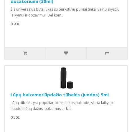
dozatoriumi (30ml)
Šis universalus buteliukas su purkštuvu puikiai tinka įvairių skysčių
laikymui ir dozavimui. Dėl kom..
0.90€
Lūpų balzamo/lūpdažio tūbelės (juodos) 5ml
Lūpų tūbelės yra populiari kosmetikos pakuotė, skirta laikyti ir
naudoti lūpų dažus, balzamus ar kit..
0.50€