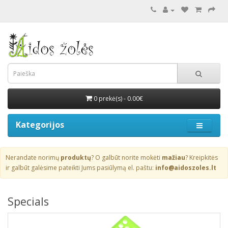
0 prekė(s) - 0.00€
Kategorijos
Nerandate norimų
produktų
? O galbūt norite mokėti
mažiau
? Kreipkitės
ir galbūt galėsime pateikti Jums pasiūlymą el. paštu:
info@aidoszoles.lt
Specials