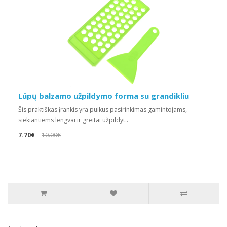
Lūpų balzamo užpildymo forma su grandikliu
Šis praktiškas įrankis yra puikus pasirinkimas gamintojams,
siekiantiems lengvai ir greitai užpildyt..
7.70€
10.00€