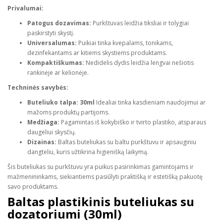
Privalumai:
Patogus dozavimas:
Purkštuvas leidžia tiksliai ir tolygiai
paskirstyti skystį.
Universalumas:
Puikiai tinka kvepalams, tonikams,
dezinfekantams ar kitiems skystiems produktams.
Kompaktiškumas:
Nedidelis dydis leidžia lengvai nešiotis
rankinėje ar kelionėje.
Techninės savybės:
Buteliuko talpa: 30ml
Idealiai tinka kasdieniam naudojimui ar
mažoms produktų partijoms.
Medžiaga:
Pagamintas iš kokybiško ir tvirto plastiko, atsparaus
daugeliui skysčių.
Dizainas:
Baltas buteliukas su baltu purkštuvu ir apsauginiu
dangteliu, kuris užtikrina higienišką laikymą.
Šis buteliukas su purkštuvu yra puikus pasirinkimas gamintojams ir
mažmenininkams, siekiantiems pasiūlyti praktišką ir estetišką pakuotę
savo produktams.
Baltas plastikinis buteliukas su
dozatoriumi (30ml)