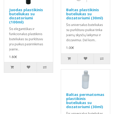
Juodas plastikinis
Baltas plastikinis
buteliukas su
buteliukas su
dozatoriumi
dozatoriumi (30ml)
(100ml)
Šis universalus buteliukas
Šis elegantiškas ir
su purkštuvu puikiai tinka
funkcionalus plastikinis
įvairių skysčių laikymui ir
buteliukas su purkštuvu
dozavimui. Dėl kom..
yra puikus pasirinkimas
1.00€
įvairie..
1.80€
Baltas permatomas
plastikinis
buteliukas su
dozatoriumi (30ml)
Šis universalus buteliukas