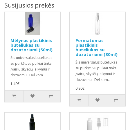
Susijusios prekės
Mėlynas plastikinis
Permatomas
buteliukas su
plastikinis
dozatoriumi (50ml)
buteliukas su
dozatoriumi (30ml)
Šis universalus buteliukas
Šis universalus buteliukas
su purkštuvu puikiai tinka
su purkštuvu puikiai tinka
įvairių skysčių laikymui ir
įvairių skysčių laikymui ir
dozavimui. Dėl kom..
dozavimui. Dėl kom..
1.40€
0.90€