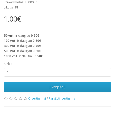
Prekės kodas: E000058
Likutis:
98
1.00€
50
vnt.
ir daugiau
0.90€
100
vnt.
ir daugiau
0.80€
300
vnt.
ir daugiau
0.70€
500
vnt.
ir daugiau
0.60€
1000
vnt.
ir daugiau
0.50€
Kiekis
Į krepšelį
0 įvertinimai
/
Parašyti įvertinimą