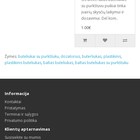
su purkštuvu puikiai tinka
įvairių skysčių laikymui ir
dozavimui. Dėl kom..
1.00€
Žymės:
buteliukai su purkštuku
,
dozatorius
,
buterliukas
,
plastikinis
,
plastikinis buteliukas
,
baltas buteliukas
,
baltas buteliukas su purkštuku
Informacija
Kontaktai
Pristatymas
Terminai ir sąlygos
Privatumo politika
Klientų aptarnavimas
Susisiekite su mumis