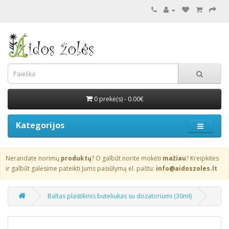
0 prekė(s) - 0.00€
Kategorijos
Nerandate norimų
produktų
? O galbūt norite mokėti
mažiau
? Kreipkitės
ir galbūt galėsime pateikti Jums pasiūlymą el. paštu:
info@aidoszoles.lt
Baltas plastikinis buteliukas su dozatoriumi (30ml)