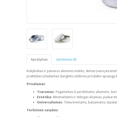
Aprašymas
Įvertinimai (0)
Kokybiškas ir patvarus aliuminis indelis, skirtas įvairių kosme
praktiškas užsukamas dangtelis užtikrina produkto apsaugą
Privalumai:
Tvarumas:
Pagamintas iš perdirbamo aliuminio, kuris 
Estetika:
Minimalistinis ir stilingas dizainas, puikiai 
Universalumas:
Tinka kremams, balzamams, tepalam
Techninės savybės: