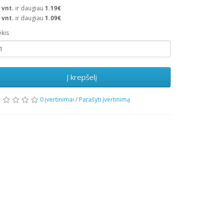
vnt.
ir daugiau
1.19€
vnt.
ir daugiau
1.09€
ekis
Į krepšelį
0 įvertinimai
/
Parašyti įvertinimą