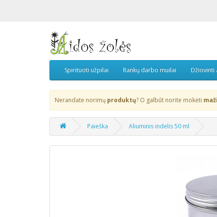
Spirituoti užpilai
Rankų darbo muilai
Džiovinti
Nerandate norimų
produktų
? O galbūt norite mokėti
maž
Paieška
Aliuminis indelis 50 ml