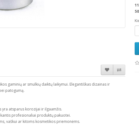
11
50
Ki
tikos gaminių ar smulkių daiktų laikymui. Elegantiškas dizainas ir
 bei patogumą.
yra atsparus korozijai ir ilgaamžis.
tinkantis profesionaliai produktų pakuotei.
s, vaškui ar kitoms kosmetikos priemonėms.