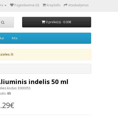
ra
Pageidavimai (0)
Krepšelis
Atsiskaitymas
0 prekė(s) - 0.00€
kai
Kita
zoles.lt
liuminis indelis 50 ml
ekės kodas: E000055
kutis:
65
.29€