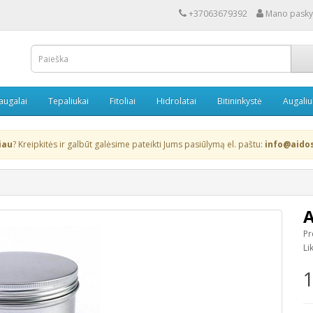
+37063679392
Mano pasky
 augalai
Tepaliukai
Fitoliai
Hidrolatai
Bitininkystė
Augaliu
iau
? Kreipkitės ir galbūt galėsime pateikti Jums pasiūlymą el. paštu:
info@aidos
A
Pr
Li
1