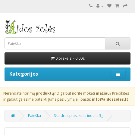
0 prekė(s) - 0.00€
Kategorijos
Nerandate norimų
produktų
? O galbūt norite mokėti
mažiau
? Kreipkitės
ir galbūt galėsime pateikti Jums pasiūlymą el. paštu:
info@aidoszoles.lt
Paieška
Skaidrus plastikinis indelis 3g