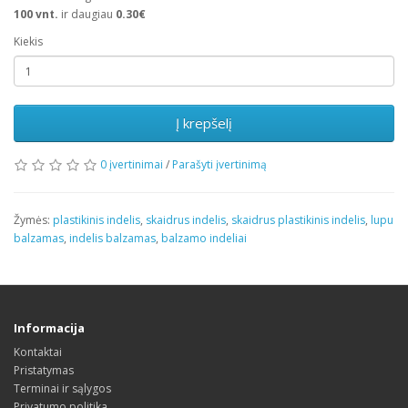
100
vnt.
ir daugiau
0.30€
Kiekis
Į krepšelį
0 įvertinimai
/
Parašyti įvertinimą
Žymės:
plastikinis indelis
,
skaidrus indelis
,
skaidrus plastikinis indelis
,
lupu
balzamas
,
indelis balzamas
,
balzamo indeliai
Informacija
Kontaktai
Pristatymas
Terminai ir sąlygos
Privatumo politika