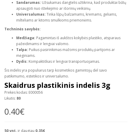
Sandarumas:
Užsukamas dangtelis užtikrina, kad produktai būtų
apsaugoti nuo ištekėjimo ar išorinių veiksnių.
Universalumas:
Tinka lūpų balzamams, kremams, geliams,
milteliams ar kitoms smulkioms priemonėms.
Techninės savybės:
Medžiaga:
Pagamintas iš aukštos kokybės plastiko, atsparaus
pažeidimams ir lengvai valomo.
Talpa:
Puikus pasirinkimas mažoms produktų partijoms ar
mėginiams.
Dydis:
Kompaktiškas ir lengvai transportuojamas.
Šis indelis yra populiarus tarp kosmetikos gamintojų dėl savo
patikimumo, estetikos ir universalumo.
Skaidrus plastikinis indelis 3g
Prekės kodas: E000056
Likutis:
80
0.40€
50
vnt.
ir daugiau
0.35€